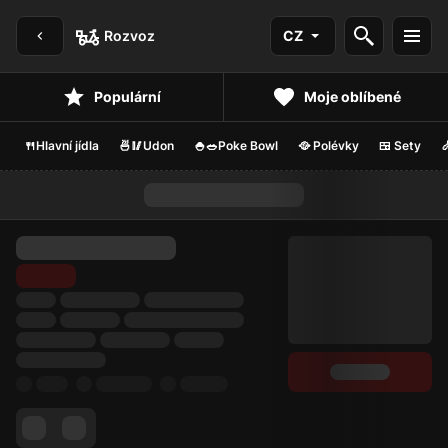
Rozvoz
CZ
Populární
Moje oblíbené
🍴Hlavní jídla
🍜🥢Udon
🍚🥗Poke Bowl
🥘 Polévky
🍱 Sety
